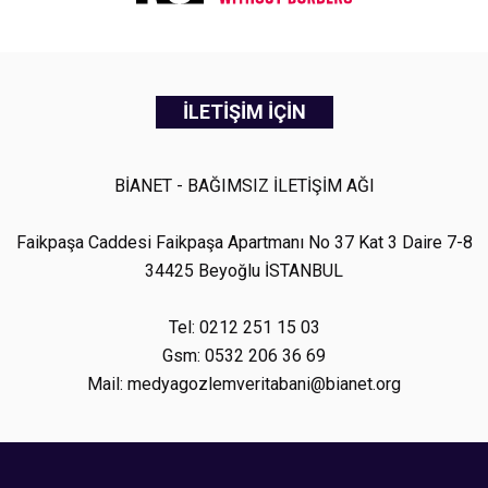
İLETİŞİM İÇİN
BİANET - BAĞIMSIZ İLETİŞİM AĞI
Faikpaşa Caddesi Faikpaşa Apartmanı No 37 Kat 3 Daire 7-8
34425 Beyoğlu İSTANBUL
Tel: 0212 251 15 03
Gsm: 0532 206 36 69
Mail: medyagozlemveritabani@bianet.org