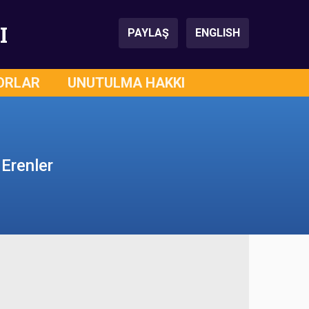
I
PAYLAŞ
ENGLISH
ORLAR
UNUTULMA HAKKI
 Erenler