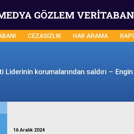
MEDYA GÖZLEM VERİTABAN
ABANI
CEZASIZLIK
HAK ARAMA
RAP
ti Liderinin korumalarından saldırı – Engin
16 Aralık 2024