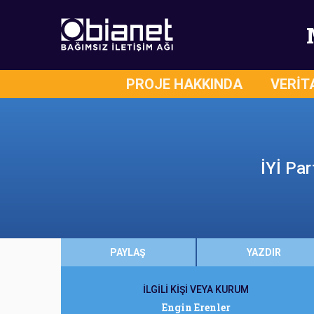
PROJE HAKKINDA
VERİT
İYİ Par
PAYLAŞ
YAZDIR
İLGİLİ KİŞİ VEYA KURUM
Engin Erenler