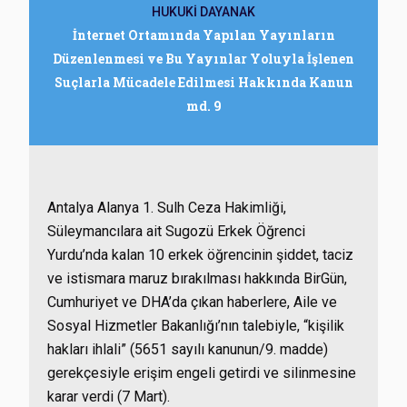
HUKUKİ DAYANAK
İnternet Ortamında Yapılan Yayınların
Düzenlenmesi ve Bu Yayınlar Yoluyla İşlenen
Suçlarla Mücadele Edilmesi Hakkında Kanun
md. 9
Antalya Alanya 1. Sulh Ceza Hakimliği,
Süleymancılara ait Sugozü Erkek Öğrenci
Yurdu’nda kalan 10 erkek öğrencinin şiddet, taciz
ve istismara maruz bırakılması hakkında BirGün,
Cumhuriyet ve DHA’da çıkan haberlere, Aile ve
Sosyal Hizmetler Bakanlığı’nın talebiyle, “kişilik
hakları ihlali” (5651 sayılı kanunun/9. madde)
gerekçesiyle erişim engeli getirdi ve silinmesine
karar verdi (7 Mart).