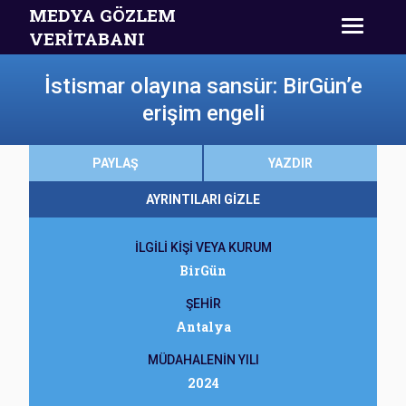
MEDYA GÖZLEM
VERİTABANI
İstismar olayına sansür: BirGün’e
erişim engeli
PAYLAŞ
YAZDIR
AYRINTILARI GİZLE
İLGİLİ KİŞİ VEYA KURUM
BirGün
ŞEHİR
Antalya
MÜDAHALENİN YILI
2024