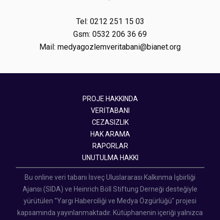
Tel: 0212 251 15 03
Gsm: 0532 206 36 69
Mail: medyagozlemveritabani@bianet.org
PROJE HAKKINDA
VERİTABANI
CEZASIZLIK
HAK ARAMA
RAPORLAR
UNUTULMA HAKKI
Bu online veri tabanı İsveç Uluslararası Kalkınma İşbirliği
Ajansı (SIDA) ve Heinrich Böll Stiftung Derneği desteğiyle
yürütülen "Yargı Haberciliği ve Medya Özgürlüğü" projesi
kapsamında yayınlanmaktadır. Kütüphanenin içeriği yalnızca