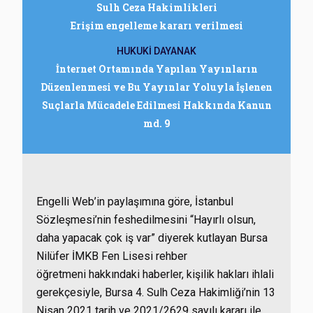
Sulh Ceza Hakimlikleri
Erişim engelleme kararı verilmesi
HUKUKİ DAYANAK
İnternet Ortamında Yapılan Yayınların
Düzenlenmesi ve Bu Yayınlar Yoluyla İşlenen
Suçlarla Mücadele Edilmesi Hakkında Kanun
md. 9
Engelli Web’in paylaşımına göre, İstanbul
Sözleşmesi’nin feshedilmesini “Hayırlı olsun,
daha yapacak çok iş var” diyerek kutlayan Bursa
Nilüfer İMKB Fen Lisesi rehber
öğretmeni hakkındaki haberler, kişilik hakları ihlali
gerekçesiyle, Bursa 4. Sulh Ceza Hakimliği’nin 13
Nisan 2021 tarih ve 2021/2629 sayılı kararı ile