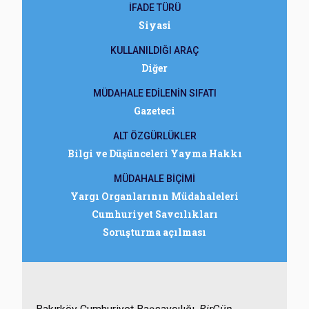
İFADE TÜRÜ
Siyasi
KULLANILDIĞI ARAÇ
Diğer
MÜDAHALE EDİLENİN SIFATI
Gazeteci
ALT ÖZGÜRLÜKLER
Bilgi ve Düşünceleri Yayma Hakkı
MÜDAHALE BİÇİMİ
Yargı Organlarının Müdahaleleri
Cumhuriyet Savcılıkları
Soruşturma açılması