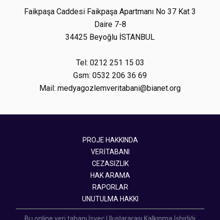
Faikpaşa Caddesi Faikpaşa Apartmanı No 37 Kat 3
Daire 7-8
34425 Beyoğlu İSTANBUL
Tel: 0212 251 15 03
Gsm: 0532 206 36 69
Mail: medyagozlemveritabani@bianet.org
PROJE HAKKINDA
VERİTABANI
CEZASIZLIK
HAK ARAMA
RAPORLAR
UNUTULMA HAKKI
Bu online veri tabanı İsveç Uluslararası Kalkınma İşbirliği