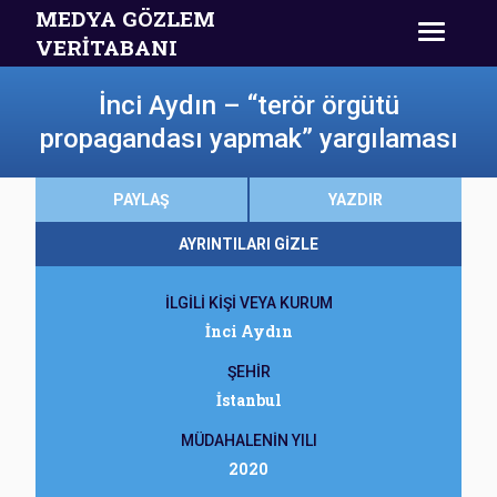
MEDYA GÖZLEM
VERİTABANI
İnci Aydın – “terör örgütü
propagandası yapmak” yargılaması
PAYLAŞ
YAZDIR
AYRINTILARI GİZLE
İLGİLİ KİŞİ VEYA KURUM
İnci Aydın
ŞEHİR
İstanbul
MÜDAHALENİN YILI
2020