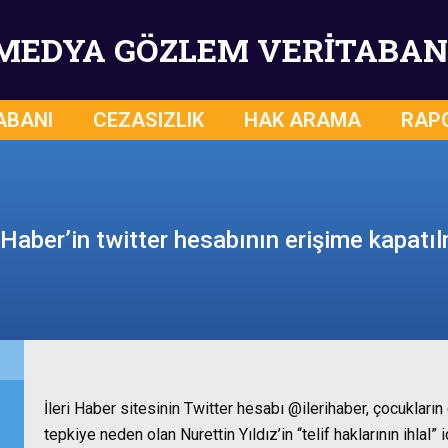
MEDYA GÖZLEM VERİTABAN
ABANI
CEZASIZLIK
HAK ARAMA
RAP
i Haber’in twitter hesabının erişime kapatı
İleri Haber sitesinin Twitter hesabı @ilerihaber, çocuklar
tepkiye neden olan Nurettin Yıldız’in “telif haklarının ihlal” 