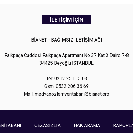
İLETİŞİM İÇİN
BİANET - BAĞIMSIZ İLETİŞİM AĞI
Faikpaşa Caddesi Faikpaşa Apartmanı No 37 Kat 3 Daire 7-8
34425 Beyoğlu İSTANBUL
Tel: 0212 251 15 03
Gsm: 0532 206 36 69
Mail: medyagozlemveritabani@bianet.org
ERİTABANI
CEZASIZLIK
HAK ARAMA
RAPORL