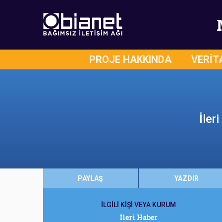
PROJE HAKKINDA
VERİT
İler
PAYLAŞ
YAZDIR
İLGİLİ KİŞİ VEYA KURUM
İleri Haber