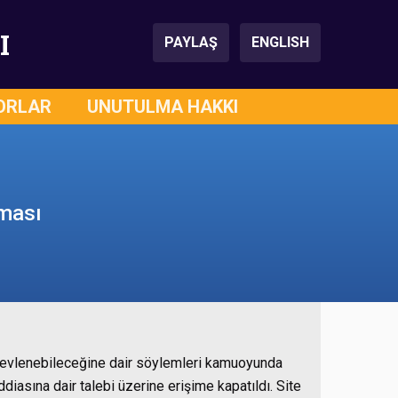
I
PAYLAŞ
ENGLISH
ORLAR
UNUTULMA HAKKI
lması
ın evlenebileceğine dair söylemleri kamuoyunda
iddiasına dair talebi üzerine erişime kapatıldı. Site