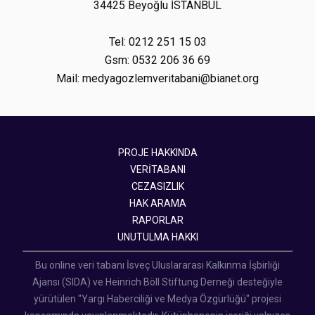
34425 Beyoğlu İSTANBUL
Tel: 0212 251 15 03
Gsm: 0532 206 36 69
Mail: medyagozlemveritabani@bianet.org
PROJE HAKKINDA
VERİTABANI
CEZASIZLIK
HAK ARAMA
RAPORLAR
UNUTULMA HAKKI
Bu online veri tabanı İsveç Uluslararası Kalkınma İşbirliği
Ajansı (SIDA) ve Heinrich Böll Stiftung Derneği desteğiyle
yürütülen "Yargı Haberciliği ve Medya Özgürlüğü" projesi