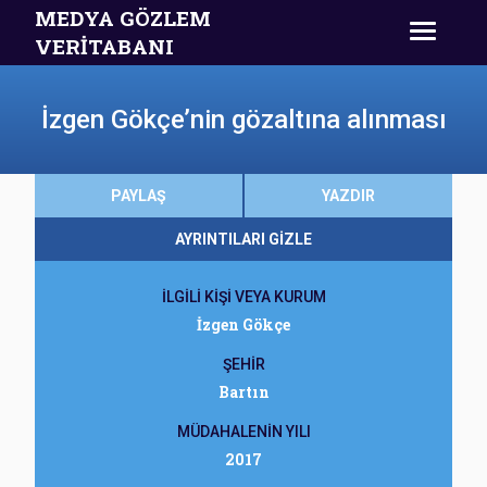
MEDYA GÖZLEM
VERİTABANI
İzgen Gökçe’nin gözaltına alınması
PAYLAŞ
YAZDIR
AYRINTILARI GİZLE
İLGİLİ KİŞİ VEYA KURUM
İzgen Gökçe
ŞEHİR
Bartın
MÜDAHALENİN YILI
2017