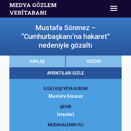
MEDYA GÖZLEM
VERİTABANI
Mustafa Sönmez –
“Cumhurbaşkanı’na hakaret”
nedeniyle gözaltı
PAYLAŞ
YAZDIR
AYRINTILARI GİZLE
İLGİLİ KİŞİ VEYA KURUM
Mustafa Sönmez
ŞEHİR
İstanbul
MÜDAHALENİN YILI