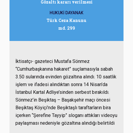
Gözaltı kararı verilmesi
HUKUKİ DAYANAK
Türk Ceza Kanunu
md. 299
İktisatçı- gazeteci Mustafa Sönmez
“Cumhurbaşkanına hakaret” suçlamasıyla sabah
3.50 sularında evinden gözaltına alındı. 10 saatlik
işlem ve ifadesi alındıktan sonra 14 Nisan’da
İstanbul Kartal Adliye’sinden serbest bırakıldı.
Sönmez’in Beşiktaş – Başakşehir maçı öncesi
Beşiktaş Köyiçi’nde Beşiktaşlı taraftarların bira
içerken “Şerefine Tayyip” sloganı attıkları videoyu
paylaşması nedeniyle gözaltına alındığı belirtildi