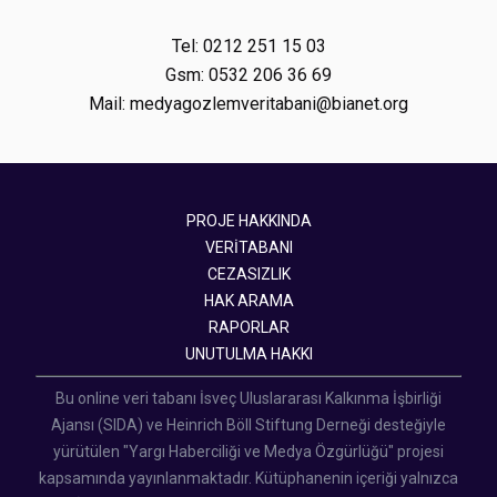
Tel: 0212 251 15 03
Gsm: 0532 206 36 69
Mail: medyagozlemveritabani@bianet.org
PROJE HAKKINDA
VERİTABANI
CEZASIZLIK
HAK ARAMA
RAPORLAR
UNUTULMA HAKKI
Bu online veri tabanı İsveç Uluslararası Kalkınma İşbirliği
Ajansı (SIDA) ve Heinrich Böll Stiftung Derneği desteğiyle
yürütülen "Yargı Haberciliği ve Medya Özgürlüğü" projesi
kapsamında yayınlanmaktadır. Kütüphanenin içeriği yalnızca