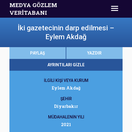
MEDYA GÖZLEM
VERİTABANI
İki gazetecinin darp edilmesi –
Eylem Akdağ
PAYLAŞ
YAZDIR
AYRINTILARI GİZLE
İLGİLİ KİŞİ VEYA KURUM
Eylem Akdağ
ŞEHİR
Diyarbakır
MÜDAHALENİN YILI
2021