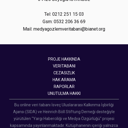
Tel: 0212 251 15 03
Gsm: 0532 206 36 69
Mail: medyagozlemveritabani@bianet.org
PROJE HAKKINDA
VERİTABANI
CEZASIZLIK
HAK ARAMA
RAPORLAR
UNUTULMA HAKKI
Bu online veri tabanı İsveç Uluslararası Kalkınma İşbirliği
Ajansı (SIDA) ve Heinrich Böll Stiftung Derneği desteğiyle
yürütülen "Yargı Haberciliği ve Medya Özgürlüğü" projesi
kapsamında yayınlanmaktadır. Kütüphanenin içeriği yalnızca