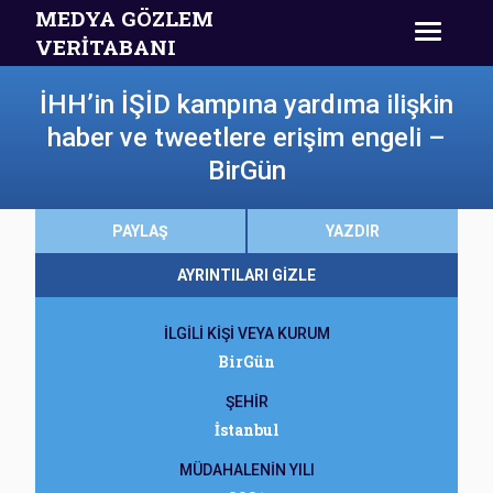
MEDYA GÖZLEM
VERİTABANI
İHH’in İŞİD kampına yardıma ilişkin
haber ve tweetlere erişim engeli –
BirGün
PAYLAŞ
YAZDIR
AYRINTILARI GİZLE
İLGİLİ KİŞİ VEYA KURUM
BirGün
ŞEHİR
İstanbul
MÜDAHALENİN YILI