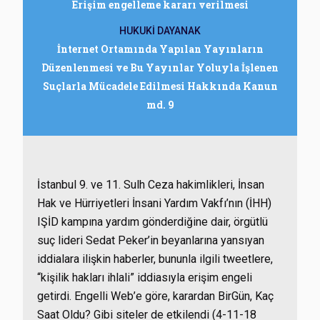
Erişim engelleme kararı verilmesi
HUKUKİ DAYANAK
İnternet Ortamında Yapılan Yayınların
Düzenlenmesi ve Bu Yayınlar Yoluyla İşlenen
Suçlarla Mücadele Edilmesi Hakkında Kanun
md. 9
İstanbul 9. ve 11. Sulh Ceza hakimlikleri, İnsan
Hak ve Hürriyetleri İnsani Yardım Vakfı’nın (İHH)
IŞİD kampına yardım gönderdiğine dair, örgütlü
suç lideri Sedat Peker’in beyanlarına yansıyan
iddialara ilişkin haberler, bununla ilgili tweetlere,
“kişilik hakları ihlali” iddiasıyla erişim engeli
getirdi. Engelli Web’e göre, karardan BirGün, Kaç
Saat Oldu? Gibi siteler de etkilendi (4-11-18