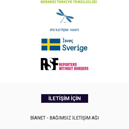
İLETİŞİM İÇİN
BİANET - BAĞIMSIZ İLETİŞİM AĞI