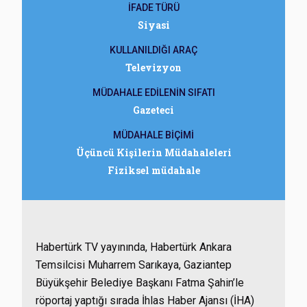
İFADE TÜRÜ
Siyasi
KULLANILDIĞI ARAÇ
Televizyon
MÜDAHALE EDİLENİN SIFATI
Gazeteci
MÜDAHALE BİÇİMİ
Üçüncü Kişilerin Müdahaleleri
Fiziksel müdahale
Habertürk TV yayınında, Habertürk Ankara
Temsilcisi Muharrem Sarıkaya, Gaziantep
Büyükşehir Belediye Başkanı Fatma Şahin’le
röportaj yaptığı sırada İhlas Haber Ajansı (İHA)