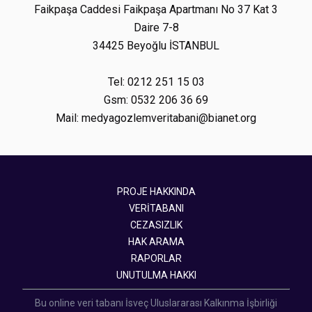
Faikpaşa Caddesi Faikpaşa Apartmanı No 37 Kat 3
Daire 7-8
34425 Beyoğlu İSTANBUL
Tel: 0212 251 15 03
Gsm: 0532 206 36 69
Mail: medyagozlemveritabani@bianet.org
PROJE HAKKINDA
VERİTABANI
CEZASIZLIK
HAK ARAMA
RAPORLAR
UNUTULMA HAKKI
Bu online veri tabanı İsveç Uluslararası Kalkınma İşbirliği