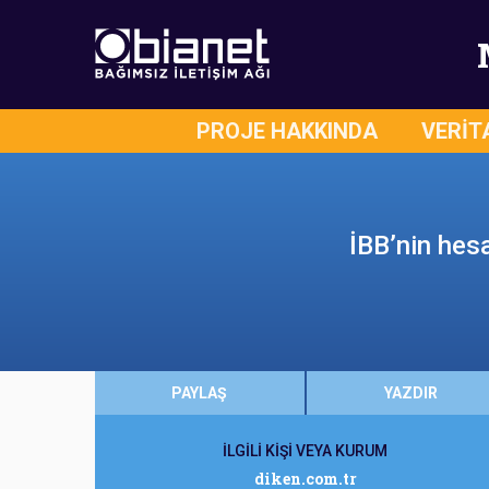
PROJE HAKKINDA
VERİT
İBB’nin hesa
PAYLAŞ
YAZDIR
İLGİLİ KİŞİ VEYA KURUM
diken.com.tr