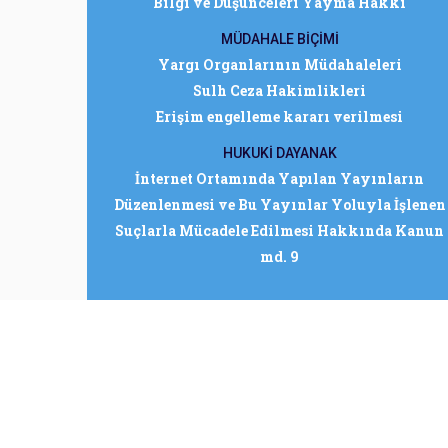
Bilgi ve Düşünceleri Yayma Hakkı
MÜDAHALE BİÇİMİ
Yargı Organlarının Müdahaleleri
Sulh Ceza Hakimlikleri
Erişim engelleme kararı verilmesi
HUKUKİ DAYANAK
İnternet Ortamında Yapılan Yayınların
Düzenlenmesi ve Bu Yayınlar Yoluyla İşlenen
Suçlarla Mücadele Edilmesi Hakkında Kanun
md. 9