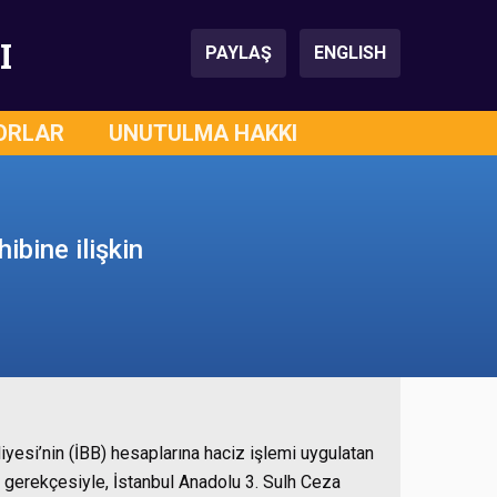
I
PAYLAŞ
ENGLISH
ORLAR
UNUTULMA HAKKI
ibine ilişkin
yesi’nin (İBB) hesaplarına haciz işlemi uygulatan
ali gerekçesiyle, İstanbul Anadolu 3. Sulh Ceza