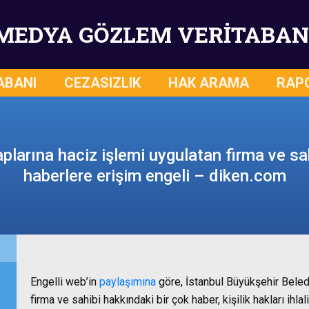
MEDYA GÖZLEM VERİTABAN
ABANI
CEZASIZLIK
HAK ARAMA
RAP
plarına haciz işlemi uygulatan firma ve sah
haberlere erişim engeli – diken.com
Engelli web’in
paylaşımına
göre, İstanbul Büyükşehir Beledi
firma ve sahibi hakkındaki bir çok haber, kişilik hakları ihl