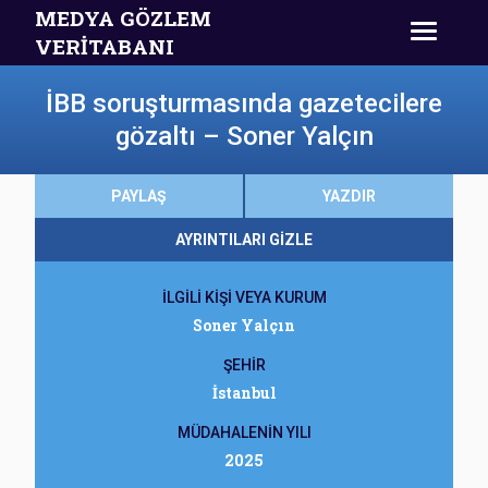
MEDYA GÖZLEM
VERİTABANI
İBB soruşturmasında gazetecilere
gözaltı – Soner Yalçın
PAYLAŞ
YAZDIR
AYRINTILARI GİZLE
İLGİLİ KİŞİ VEYA KURUM
Soner Yalçın
ŞEHİR
İstanbul
MÜDAHALENİN YILI
2025