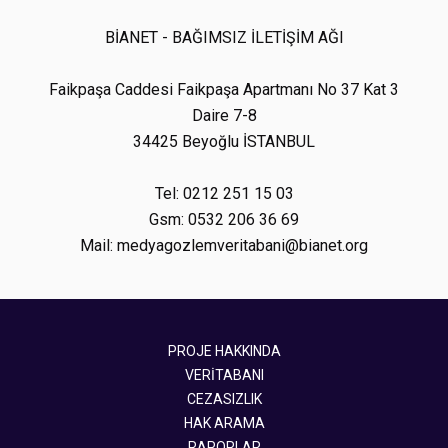
BİANET - BAĞIMSIZ İLETİŞİM AĞI
Faikpaşa Caddesi Faikpaşa Apartmanı No 37 Kat 3
Daire 7-8
34425 Beyoğlu İSTANBUL
Tel: 0212 251 15 03
Gsm: 0532 206 36 69
Mail: medyagozlemveritabani@bianet.org
PROJE HAKKINDA
VERİTABANI
CEZASIZLIK
HAK ARAMA
RAPORLAR