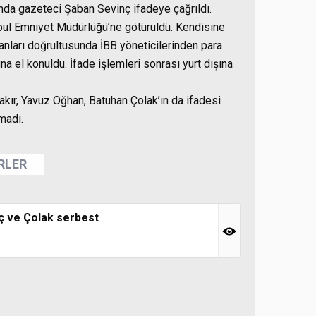
da gazeteci Şaban Sevinç ifadeye çağrıldı.
nbul Emniyet Müdürlüğü’ne götürüldü. Kendisine
yanları doğrultusunda İBB yöneticilerinden para
na el konuldu. İfade işlemleri sonrası yurt dışına
kır, Yavuz Oğhan, Batuhan Çolak’ın da ifadesi
madı.
ERLER
nç ve Çolak serbest