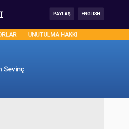
I
PAYLAŞ
ENGLISH
ORLAR
UNUTULMA HAKKI
n Sevinç