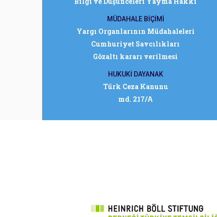
Bilgi ve Düşünceleri Yayma Hakkı
MÜDAHALE BİÇİMİ
Yargı Organlarının Müdahaleleri
Cumhuriyet Savcılıkları
Gözaltı kararı verilmesi
HUKUKİ DAYANAK
Türk Ceza Kanunu
md. 217/A