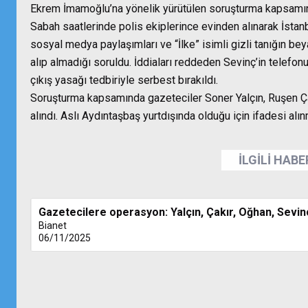
Ekrem İmamoğlu’na yönelik yürütülen soruşturma kapsamın
Sabah saatlerinde polis ekiplerince evinden alınarak İsta
sosyal medya paylaşımları ve “İlke” isimli gizli tanığın be
alıp almadığı soruldu. İddiaları reddeden Sevinç’in telefonu
çıkış yasağı tedbiriyle serbest bırakıldı.
Soruşturma kapsamında gazeteciler Soner Yalçın, Ruşen Ça
alındı. Aslı Aydıntaşbaş yurtdışında olduğu için ifadesi alın
İLGİLİ HAB
Gazetecilere operasyon: Yalçın, Çakır, Oğhan, Sevi
Bianet
06/11/2025