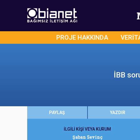
PROJE HAKKINDA
VERİT
İBB sor
PAYLAŞ
YAZDIR
İLGİLİ KİŞİ VEYA KURUM
Şaban Sevinç