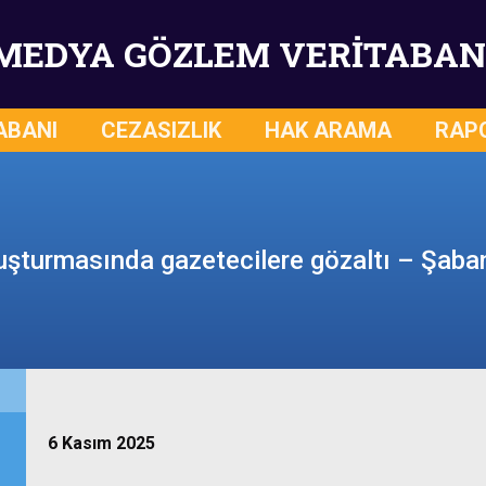
MEDYA GÖZLEM VERİTABAN
ABANI
CEZASIZLIK
HAK ARAMA
RAP
uşturmasında gazetecilere gözaltı – Şaba
6 Kasım 2025