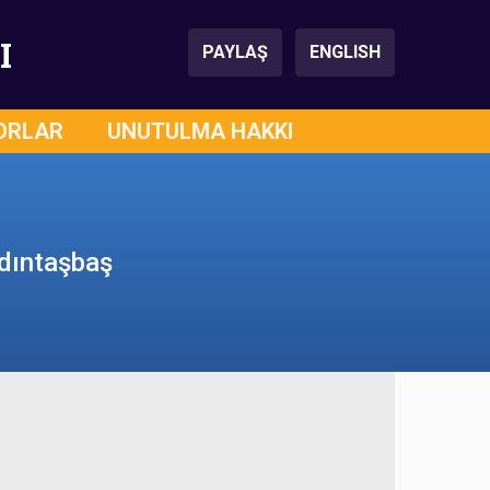
I
PAYLAŞ
ENGLISH
ORLAR
UNUTULMA HAKKI
ydıntaşbaş