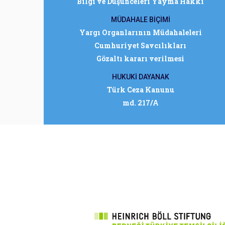
Bilgi ve Düşünceleri Yayma Hakkı
MÜDAHALE BİÇİMİ
Yargı Organlarının Müdahaleleri
Cumhuriyet Savcılıkları
Gözaltı kararı verilmesi
HUKUKİ DAYANAK
Türk Ceza Kanunu
md. 217/A