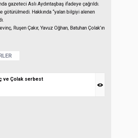
a gazeteci Aslı Aydıntaşbaş ifadeye çağrıldı.
’e götürülmedi. Hakkında “yalan bilgiyi alenen
ı.
vinç, Ruşen Çakır, Yavuz Oğhan, Batuhan Çolak’ın
ERLER
nç ve Çolak serbest