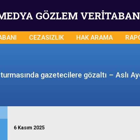
MEDYA GÖZLEM VERİTABAN
ABANI
CEZASIZLIK
HAK ARAMA
RAP
turmasında gazetecilere gözaltı – Aslı A
6 Kasım 2025