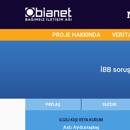
PROJE HAKKINDA
VERİT
İBB soruş
PAYLAŞ
YAZDIR
İLGİLİ KİŞİ VEYA KURUM
Aslı Aydıntaşbaş