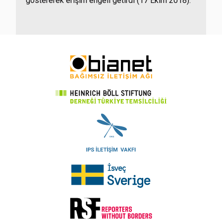
göstererek erişim engeli getirdi (17 Ekim 2018).