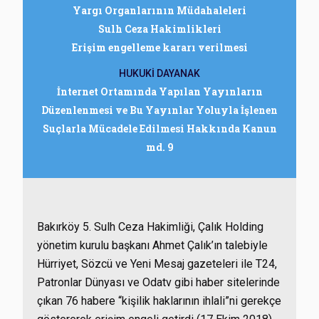
Yargı Organlarının Müdahaleleri
Sulh Ceza Hakimlikleri
Erişim engelleme kararı verilmesi
HUKUKİ DAYANAK
İnternet Ortamında Yapılan Yayınların
Düzenlenmesi ve Bu Yayınlar Yoluyla İşlenen
Suçlarla Mücadele Edilmesi Hakkında Kanun
md. 9
Bakırköy 5. Sulh Ceza Hakimliği, Çalık Holding
yönetim kurulu başkanı Ahmet Çalık’ın talebiyle
Hürriyet, Sözcü ve Yeni Mesaj gazeteleri ile T24,
Patronlar Dünyası ve Odatv gibi haber sitelerinde
çıkan 76 habere “kişilik haklarının ihlali”ni gerekçe