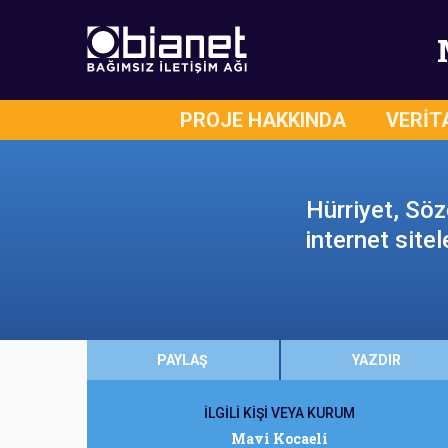
PROJE HAKKINDA
VERİT
Hürriyet, Söz
internet site
PAYLAŞ
YAZDIR
İLGİLİ KİŞİ VEYA KURUM
Mavi Kocaeli