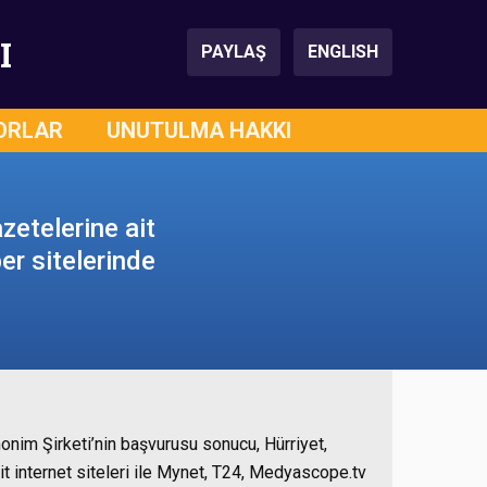
I
PAYLAŞ
ENGLISH
ORLAR
UNUTULMA HAKKI
zetelerine ait
er sitelerinde
onim Şirketi’nin başvurusu sonucu, Hürriyet,
it internet siteleri ile Mynet, T24, Medyascope.tv