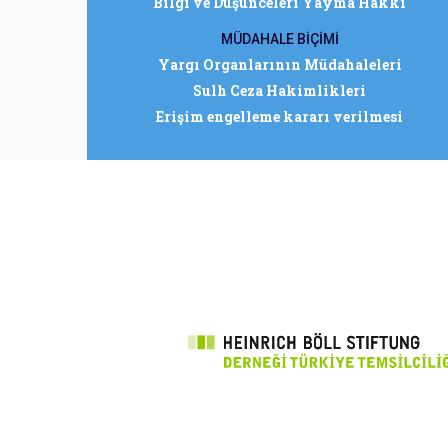
Bilgi ve Düşünceleri Yayma Hakkı
MÜDAHALE BİÇİMİ
Yargı Organlarının Müdahaleleri
Sulh Ceza Hakimlikleri
Erişim engelleme kararı verilmesi