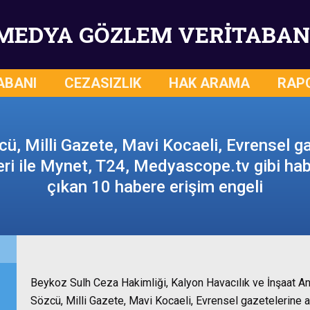
MEDYA GÖZLEM VERİTABAN
ABANI
CEZASIZLIK
HAK ARAMA
RAP
cü, Milli Gazete, Mavi Kocaeli, Evrensel ga
leri ile Mynet, T24, Medyascope.tv gibi hab
çıkan 10 habere erişim engeli
Beykoz Sulh Ceza Hakimliği, Kalyon Havacılık ve İnşaat An
Sözcü, Milli Gazete, Mavi Kocaeli, Evrensel gazetelerine a