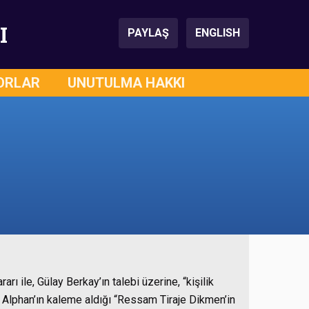
I
PAYLAŞ
ENGLISH
ORLAR
UNUTULMA HAKKI
rı ile, Gülay Berkay’ın talebi üzerine, “kişilik
is Alphan’ın kaleme aldığı “Ressam Tiraje Dikmen’in