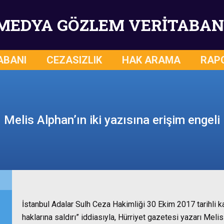
MEDYA GÖZLEM VERİTABAN
ABANI
CEZASIZLIK
HAK ARAMA
RAP
Melis Alphan’ın iki yazısına erişim engeli
İstanbul Adalar Sulh Ceza Hakimliği 30 Ekim 2017 tarihli kara
haklarına saldırı” iddiasıyla, Hürriyet gazetesi yazarı Mel