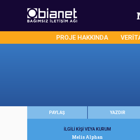
PROJE HAKKINDA
VERİT
PAYLAŞ
YAZDIR
İLGİLİ KİŞİ VEYA KURUM
Melis Alphan