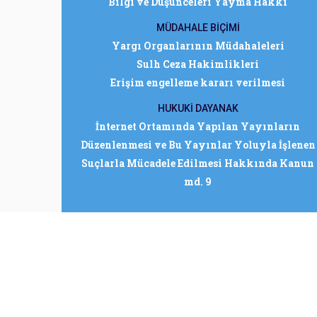
Bilgi ve Düşünceleri Yayma Hakkı
MÜDAHALE BİÇİMİ
Yargı Organlarının Müdahaleleri
Sulh Ceza Hakimlikleri
Erişim engelleme kararı verilmesi
HUKUKİ DAYANAK
İnternet Ortamında Yapılan Yayınların
Düzenlenmesi ve Bu Yayınlar Yoluyla İşlenen
Suçlarla Mücadele Edilmesi Hakkında Kanun
md. 9