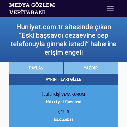
MEDYA GÖZLEM
VERİTABANI
Hurriyet.com.tr sitesinde çıkan
“Eski başsavcı cezaevine cep
telefonuyla girmek istedi” haberine
erişim engeli
PAYLAŞ
YAZDIR
AYRINTILARI GİZLE
İLGİLİ KİŞİ VEYA KURUM
Hürriyet Gazetesi
ŞEHİR
Eskişehir