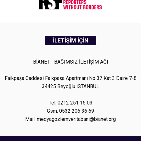
İLETİŞİM İÇİN
BİANET - BAĞIMSIZ İLETİŞİM AĞI
Faikpaşa Caddesi Faikpaşa Apartmanı No 37 Kat 3 Daire 7-8
34425 Beyoğlu İSTANBUL
Tel: 0212 251 15 03
Gsm: 0532 206 36 69
Mail: medyagozlemveritabani@bianet.org