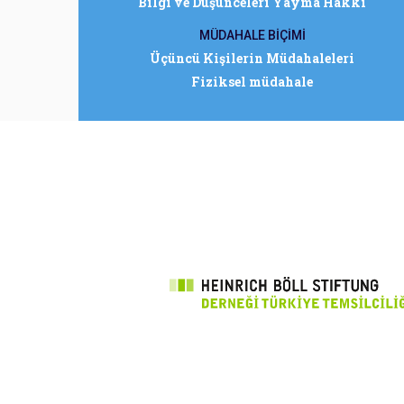
Bilgi ve Düşünceleri Yayma Hakkı
MÜDAHALE BİÇİMİ
Üçüncü Kişilerin Müdahaleleri
Fiziksel müdahale