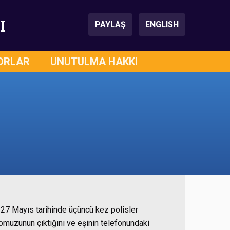
I
PAYLAŞ
ENGLISH
ORLAR
UNUTULMA HAKKI
ı
 27 Mayıs tarihinde üçüncü kez polisler
ğ omuzunun çıktığını ve eşinin telefonundaki