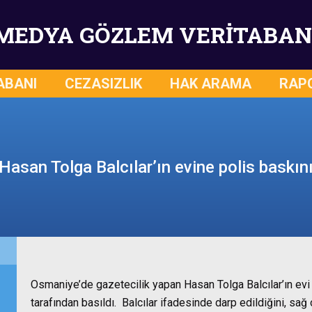
MEDYA GÖZLEM VERİTABAN
ABANI
CEZASIZLIK
HAK ARAMA
RAP
Hasan Tolga Balcılar’ın evine polis baskın
Osmaniye’de gazetecilik yapan Hasan Tolga Balcılar’ın evi
tarafından basıldı. Balcılar ifadesinde darp edildiğini, sa