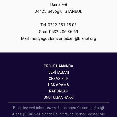
Daire 7-8
34425 Beyoğlu İSTANBUL
Tel: 0212 251 15 03
Gsm: 0532 206 36 69
Mail: medyagozlemveritabani@bianet.org
PROJE HAKKINDA
VERİTABANI
CEZASIZLIK
HAK ARAMA
RAPORLAR
UNUTULMA HAKKI
Bu online veri tabanı İsveç Uluslararası Kalkınma İşbirliği
Ajansı (SIDA) ve Heinrich Böll Stiftung Derneği desteğiyle