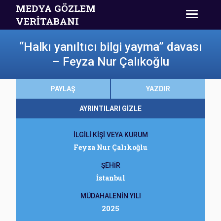
MEDYA GÖZLEM
VERİTABANI
“Halkı yanıltıcı bilgi yayma” davası
– Feyza Nur Çalıkoğlu
PAYLAŞ
YAZDIR
AYRINTILARI GİZLE
İLGİLİ KİŞİ VEYA KURUM
Feyza Nur Çalıkoğlu
ŞEHİR
İstanbul
MÜDAHALENİN YILI
2025