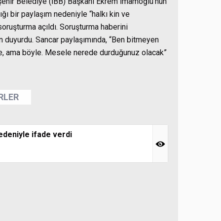
kşehir Belediye (İBB) Başkanı Ekrem İmamoğlu’nun
ğı bir paylaşım nedeniyle “halkı kin ve
oruşturma açıldı. Soruşturma haberini
 duyurdu. Sancar paylaşımında, “Ben bitmeyen
, ama böyle. Mesele nerede durduğunuz olacak”
ERLER
deniyle ifade verdi