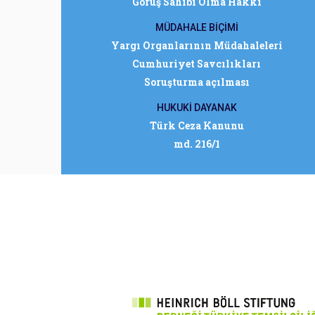
Görüş Sahibi Olma Hakkı
MÜDAHALE BİÇİMİ
Yargı Organlarının Müdahaleleri
Cumhuriyet Savcılıkları
Soruşturma açılması
HUKUKİ DAYANAK
Türk Ceza Kanunu
md. 216/1