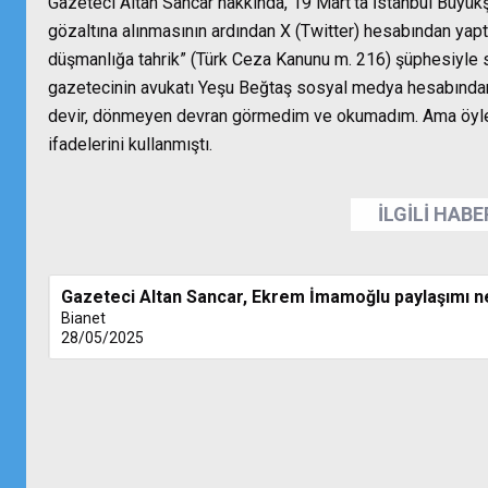
Gazeteci Altan Sancar hakkında, 19 Mart’ta İstanbul Büyü
gözaltına alınmasının ardından X (Twitter) hesabından yaptı
düşmanlığa tahrik” (Türk Ceza Kanunu m. 216) şüphesiyle s
gazetecinin avukatı Yeşu Beğtaş sosyal medya hesabından
devir, dönmeyen devran görmedim ve okumadım. Ama öyle
ifadelerini kullanmıştı.
İLGİLİ HAB
Gazeteci Altan Sancar, Ekrem İmamoğlu paylaşımı ne
Bianet
28/05/2025