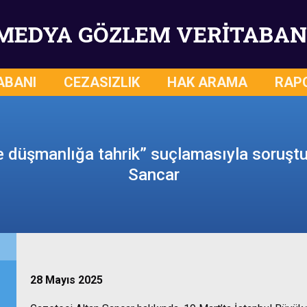
MEDYA GÖZLEM VERİTABAN
ABANI
CEZASIZLIK
HAK ARAMA
RAP
ve düşmanlığa tahrik” suçlamasıyla soruşt
Sancar
28 Mayıs 2025