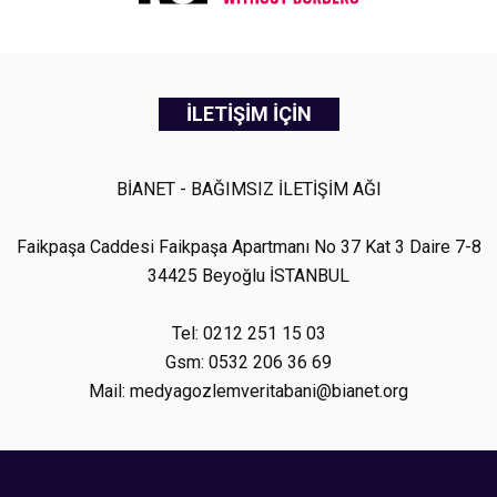
İLETİŞİM İÇİN
BİANET - BAĞIMSIZ İLETİŞİM AĞI
Faikpaşa Caddesi Faikpaşa Apartmanı No 37 Kat 3 Daire 7-8
34425 Beyoğlu İSTANBUL
Tel: 0212 251 15 03
Gsm: 0532 206 36 69
Mail: medyagozlemveritabani@bianet.org