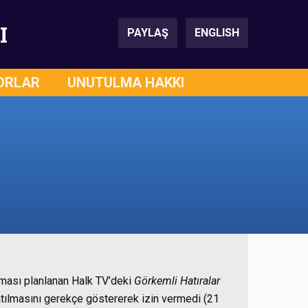
I
PAYLAŞ
ENGLISH
ORLAR
UNUTULMA HAKKI
lması planlanan Halk TV’deki
Görkemli Hatıralar
atılmasını gerekçe göstererek izin vermedi (21