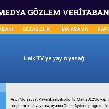
MEDYA GÖZLEM VERİTABAN
ABANI
CEZASIZLIK
HAK ARAMA
RAP
Halk TV’ye yayın yasağı
Artvin’de Şavşat Kaymakamı, ilçede 19 Mart 2022’de yapı
programı canlı yayınına, oyuncu Orhan Aydın’ın programa k