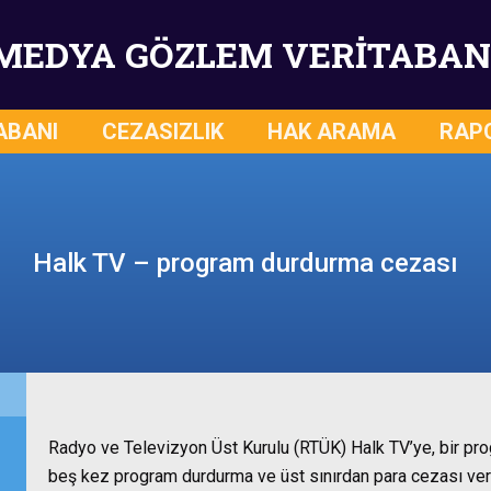
MEDYA GÖZLEM VERİTABAN
ABANI
CEZASIZLIK
HAK ARAMA
RAP
Halk TV – program durdurma cezası
Radyo ve Televizyon Üst Kurulu (RTÜK) Halk TV’ye, bir prog
beş kez program durdurma ve üst sınırdan para cezası ver