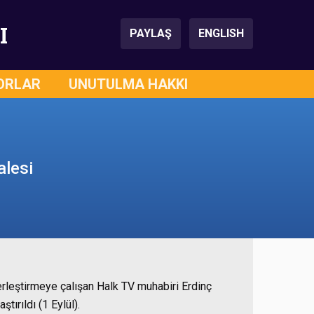
I
PAYLAŞ
ENGLISH
ORLAR
UNUTULMA HAKKI
alesi
leştirmeye çalışan Halk TV muhabiri Erdinç
tırıldı (1 Eylül).