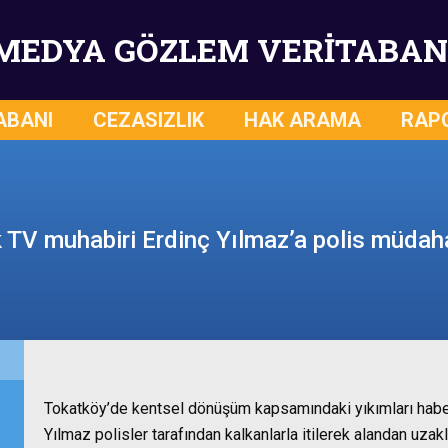
MEDYA GÖZLEM VERİTABAN
ABANI
CEZASIZLIK
HAK ARAMA
RAP
 TV muhabiri Erdinç Yılmaz’a polis müdah
Tokatköy’de kentsel dönüşüm kapsamındaki yıkımları haber
Yılmaz polisler tarafından kalkanlarla itilerek alandan uzaklaş