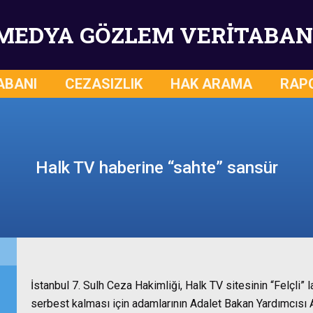
MEDYA GÖZLEM VERİTABAN
ABANI
CEZASIZLIK
HAK ARAMA
RAP
Halk TV haberine “sahte” sansür
İstanbul 7. Sulh Ceza Hakimliği, Halk TV sitesinin “Felçli” 
serbest kalması için adamlarının Adalet Bakan Yardımcısı 