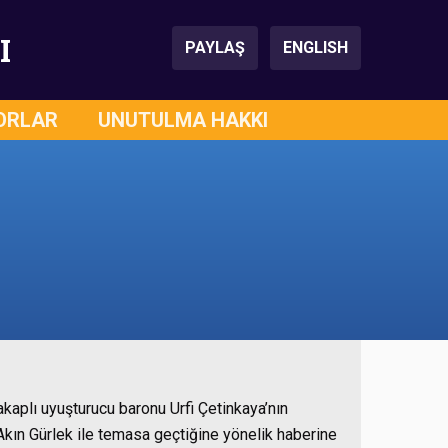
I
PAYLAŞ
ENGLISH
ORLAR
UNUTULMA HAKKI
lakaplı uyuşturucu baronu Urfi Çetinkaya’nın
Akın Gürlek ile temasa geçtiğine yönelik haberine