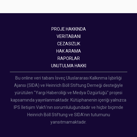
PROJE HAKKINDA
VERİTABANI
CEZASIZLIK
HAK ARAMA
RAPORLAR
UNUTULMA HAKKI
Bu online veri tabanı İsveç Uluslararası Kalkınma İşbirliği
Ajansı (SIDA) ve Heinrich Böll Stiftung Derneği desteğiyle
yürütülen "Yargı Haberciliği ve Medya Özgürlüğü" projesi
kapsamında yayınlanmaktadır. Kütüphanenin içeriği yalnızca
IPS İletişim Vakfı'nın sorumluluğundadır ve hiçbir biçimde
Heinrich Böll Stiftung ve SIDA'nın tutumunu
yansıtmamaktadır.