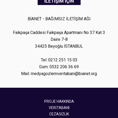
İLETİŞİM İÇİN
BİANET - BAĞIMSIZ İLETİŞİM AĞI
Faikpaşa Caddesi Faikpaşa Apartmanı No 37 Kat 3
Daire 7-8
34425 Beyoğlu İSTANBUL
Tel: 0212 251 15 03
Gsm: 0532 206 36 69
Mail: medyagozlemveritabani@bianet.org
PROJE HAKKINDA
VERİTABANI
CEZASIZLIK