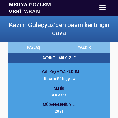
MEDYA GÖZLEM
VERİTABANI
Kazım Güleçyüz’den basın kartı için
dava
PAYLAŞ
YAZDIR
AYRINTILARI GİZLE
İLGİLİ KİŞİ VEYA KURUM
Kazım Güleçyüz
ŞEHİR
Ankara
MÜDAHALENİN YILI
2021