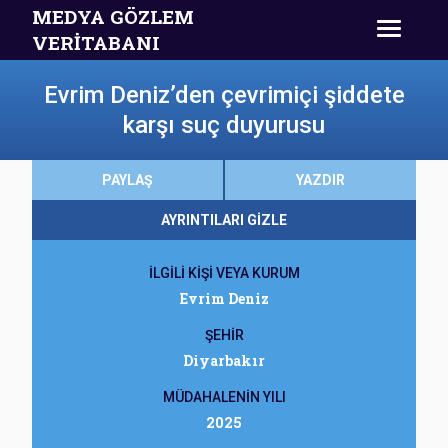
MEDYA GÖZLEM
VERİTABANI
Evrim Deniz’den çevrimiçi şiddete
karşı suç duyurusu
PAYLAŞ
YAZDIR
AYRINTILARI GİZLE
İLGİLİ KİŞİ VEYA KURUM
Evrim Deniz
ŞEHİR
Diyarbakır
MÜDAHALENİN YILI
2025