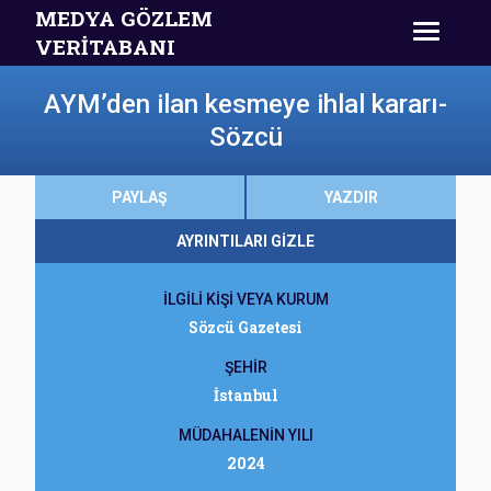
MEDYA GÖZLEM
VERİTABANI
AYM’den ilan kesmeye ihlal kararı-
Sözcü
PAYLAŞ
YAZDIR
AYRINTILARI GİZLE
İLGİLİ KİŞİ VEYA KURUM
Sözcü Gazetesi
ŞEHİR
İstanbul
MÜDAHALENİN YILI
2024