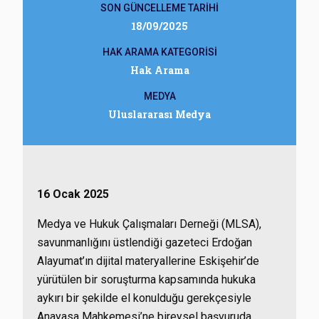
SON GÜNCELLEME TARİHİ
18/09/2025
HAK ARAMA KATEGORİSİ
Hak Arama
MEDYA
Uluslararası Medya
16 Ocak 2025
Medya ve Hukuk Çalışmaları Derneği (MLSA),
savunmanlığını üstlendiği gazeteci Erdoğan
Alayumat’ın dijital materyallerine Eskişehir’de
yürütülen bir soruşturma kapsamında hukuka
aykırı bir şekilde el konulduğu gerekçesiyle
Anayasa Mahkemesi’ne bireysel başvuruda