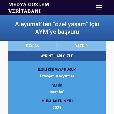
MEDYA GÖZLEM
VERİTABANI
Alayumat’tan “özel yaşam” için
AYM’ye başvuru
PAYLAŞ
YAZDIR
AYRINTILARI GİZLE
İLGİLİ KİŞİ VEYA KURUM
Erdoğan Alayumat
ŞEHİR
İstanbul
MÜDAHALENİN YILI
2025