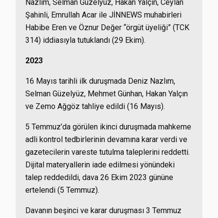
Nazlım, Selman Güzelyüz, Hakan Yalçın, Ceylan
Şahinli, Emrullah Acar ile JİNNEWS muhabirleri
Habibe Eren ve Öznur Değer “örgüt üyeliği” (TCK
314) iddiasıyla tutuklandı (29 Ekim).
2023
16 Mayıs tarihli ilk duruşmada Deniz Nazlım,
Selman Güzelyüz, Mehmet Günhan, Hakan Yalçın
ve Zemo Ağgöz tahliye edildi (16 Mayıs).
5 Temmuz’da görülen ikinci duruşmada mahkeme
adli kontrol tedbirlerinin devamına karar verdi ve
gazetecilerin vareste tutulma taleplerini reddetti.
Dijital materyallerin iade edilmesi yönündeki
talep reddedildi, dava 26 Ekim 2023 gününe
ertelendi (5 Temmuz).
Davanın beşinci ve karar duruşması 3 Temmuz