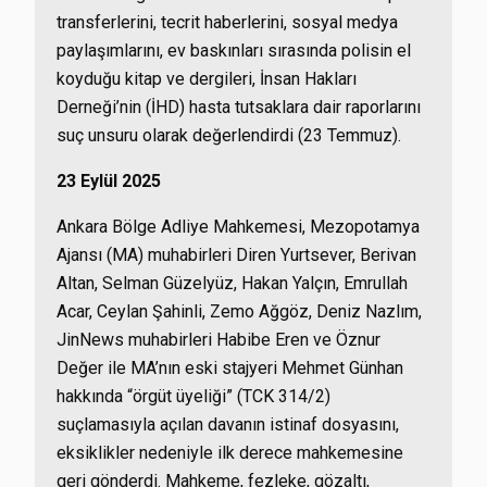
transferlerini, tecrit haberlerini, sosyal medya
paylaşımlarını, ev baskınları sırasında polisin el
koyduğu kitap ve dergileri, İnsan Hakları
Derneği’nin (İHD) hasta tutsaklara dair raporlarını
suç unsuru olarak değerlendirdi (23 Temmuz).
23 Eylül 2025
Ankara Bölge Adliye Mahkemesi, Mezopotamya
Ajansı (MA) muhabirleri Diren Yurtsever, Berivan
Altan, Selman Güzelyüz, Hakan Yalçın, Emrullah
Acar, Ceylan Şahinli, Zemo Ağgöz, Deniz Nazlım,
JinNews muhabirleri Habibe Eren ve Öznur
Değer ile MA’nın eski stajyeri Mehmet Günhan
hakkında “örgüt üyeliği” (TCK 314/2)
suçlamasıyla açılan davanın istinaf dosyasını,
eksiklikler nedeniyle ilk derece mahkemesine
geri gönderdi. Mahkeme, fezleke, gözaltı,