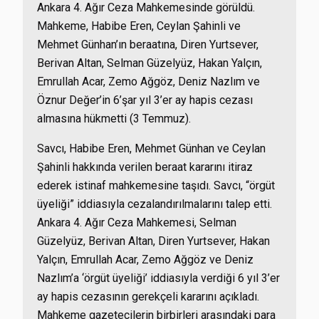
Ankara 4. Ağır Ceza Mahkemesinde görüldü.
Mahkeme, Habibe Eren, Ceylan Şahinli ve
Mehmet Günhan’ın beraatına, Diren Yurtsever,
Berivan Altan, Selman Güzelyüz, Hakan Yalçın,
Emrullah Acar, Zemo Ağgöz, Deniz Nazlım ve
Öznur Değer’in 6’şar yıl 3’er ay hapis cezası
almasına hükmetti (3 Temmuz).
Savcı, Habibe Eren, Mehmet Günhan ve Ceylan
Şahinli hakkında verilen beraat kararını itiraz
ederek istinaf mahkemesine taşıdı. Savcı, “örgüt
üyeliği” iddiasıyla cezalandırılmalarını talep etti.
Ankara 4. Ağır Ceza Mahkemesi, Selman
Güzelyüz, Berivan Altan, Diren Yurtsever, Hakan
Yalçın, Emrullah Acar, Zemo Ağgöz ve Deniz
Nazlım’a ‘örgüt üyeliği’ iddiasıyla verdiği 6 yıl 3’er
ay hapis cezasının gerekçeli kararını açıkladı.
Mahkeme gazetecilerin birbirleri arasındaki para