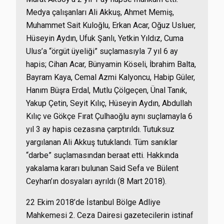
Medya çalışanları Ali Akkuş, Ahmet Memiş,
Muhammet Sait Kuloğlu, Erkan Acar, Oğuz Usluer,
Hüseyin Aydın, Ufuk Şanlı, Yetkin Yıldız, Cuma
Ulus’a “örgüt üyeliği” suçlamasıyla 7 yıl 6 ay
hapis; Cihan Acar, Bünyamin Köseli, İbrahim Balta,
Bayram Kaya, Cemal Azmi Kalyoncu, Habip Güler,
Hanım Büşra Erdal, Mutlu Çölgeçen, Ünal Tanık,
Yakup Çetin, Seyit Kılıç, Hüseyin Aydın, Abdullah
Kılıç ve Gökçe Fırat Çulhaoğlu aynı suçlamayla 6
yıl 3 ay hapis cezasına çarptırıldı. Tutuksuz
yargılanan Ali Akkuş tutuklandı. Tüm sanıklar
“darbe” suçlamasından beraat etti. Hakkında
yakalama kararı bulunan Said Sefa ve Bülent
Ceyhan’ın dosyaları ayrıldı (8 Mart 2018).
22 Ekim 2018’de İstanbul Bölge Adliye
Mahkemesi 2. Ceza Dairesi gazetecilerin istinaf