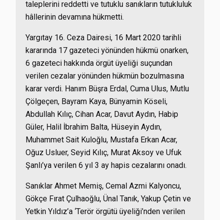
taleplerini reddetti ve tutuklu sanıkların tutukluluk
hâllerinin devamına hükmetti.
Yargıtay 16. Ceza Dairesi, 16 Mart 2020 tarihli
kararında 17 gazeteci yönünden hükmü onarken,
6 gazeteci hakkında örgüt üyeliği suçundan
verilen cezalar yönünden hükmün bozulmasına
karar verdi. Hanım Büşra Erdal, Cuma Ulus, Mutlu
Çölgeçen, Bayram Kaya, Bünyamin Köseli,
Abdullah Kılıç, Cihan Acar, Davut Aydın, Habip
Güler, Halil İbrahim Balta, Hüseyin Aydın,
Muhammet Sait Kuloğlu, Mustafa Erkan Acar,
Oğuz Usluer, Seyid Kılıç, Murat Aksoy ve Ufuk
Şanlı’ya verilen 6 yıl 3 ay hapis cezalarını onadı.
Sanıklar Ahmet Memiş, Cemal Azmi Kalyoncu,
Gökçe Fırat Çulhaoğlu, Ünal Tanık, Yakup Çetin ve
Yetkin Yıldız’a ‘Terör örgütü üyeliği’nden verilen