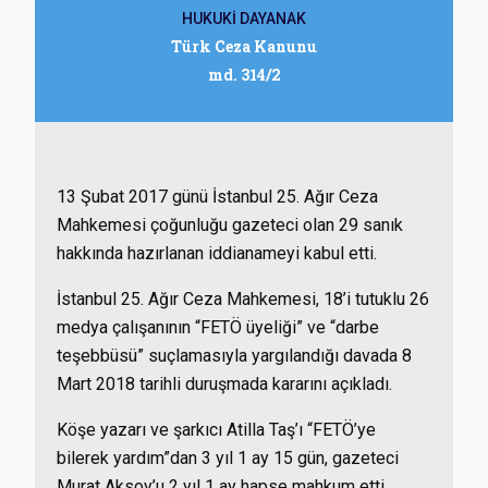
HUKUKİ DAYANAK
Türk Ceza Kanunu
md. 314/2
13 Şubat 2017 günü İstanbul 25. Ağır Ceza
Mahkemesi çoğunluğu gazeteci olan 29 sanık
hakkında hazırlanan iddianameyi kabul etti.
İstanbul 25. Ağır Ceza Mahkemesi, 18’i tutuklu 26
medya çalışanının “FETÖ üyeliği” ve “darbe
teşebbüsü” suçlamasıyla yargılandığı davada 8
Mart 2018 tarihli duruşmada kararını açıkladı.
Köşe yazarı ve şarkıcı Atilla Taş’ı “FETÖ’ye
bilerek yardım”dan 3 yıl 1 ay 15 gün, gazeteci
Murat Aksoy’u 2 yıl 1 ay hapse mahkum etti.