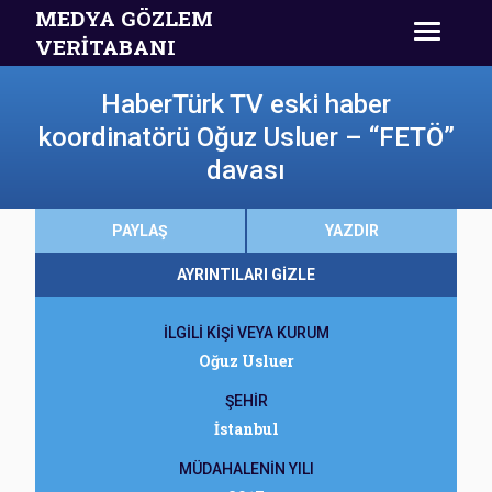
MEDYA GÖZLEM
VERİTABANI
HaberTürk TV eski haber
koordinatörü Oğuz Usluer – “FETÖ”
davası
PAYLAŞ
YAZDIR
AYRINTILARI GİZLE
İLGİLİ KİŞİ VEYA KURUM
Oğuz Usluer
ŞEHİR
İstanbul
MÜDAHALENİN YILI