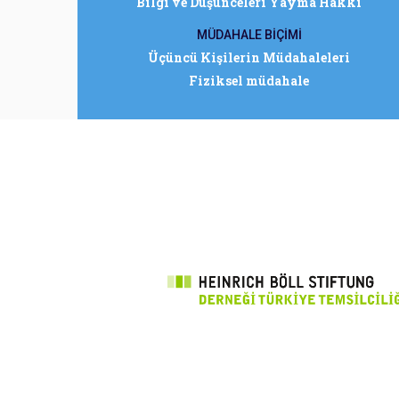
Bilgi ve Düşünceleri Yayma Hakkı
MÜDAHALE BİÇİMİ
Üçüncü Kişilerin Müdahaleleri
Fiziksel müdahale