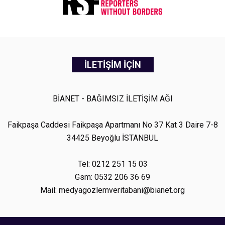
İLETİŞİM İÇİN
BİANET - BAĞIMSIZ İLETİŞİM AĞI
Faikpaşa Caddesi Faikpaşa Apartmanı No 37 Kat 3 Daire 7-8
34425 Beyoğlu İSTANBUL
Tel: 0212 251 15 03
Gsm: 0532 206 36 69
Mail: medyagozlemveritabani@bianet.org