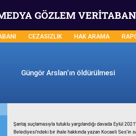
MEDYA GÖZLEM VERİTABAN
ABANI
CEZASIZLIK
HAK ARAMA
RAP
Güngör Arslan’ın öldürülmesi
Şantaj suçlamasıyla tutuklu yargılandığı davada Eylül 2021
Belediyesi’ndeki bir ihale hakkında yazan Kocaeli Ses’in sa