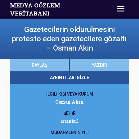
MEDYA GÖZLEM
VERİTABANI
Gazetecilerin öldürülmesini
protesto eden gazetecilere gözaltı
– Osman Akın
PAYLAŞ
YAZDIR
AYRINTILARI GİZLE
İLGİLİ KİŞİ VEYA KURUM
Osman Akın
ŞEHİR
İstanbul
MÜDAHALENİN YILI