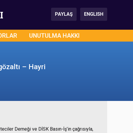
I
PAYLAŞ
ENGLISH
ORLAR
UNUTULMA HAKKI
gözaltı – Hayri
ciler Derneği ve DİSK Basın-İş’in çağrısıyla,