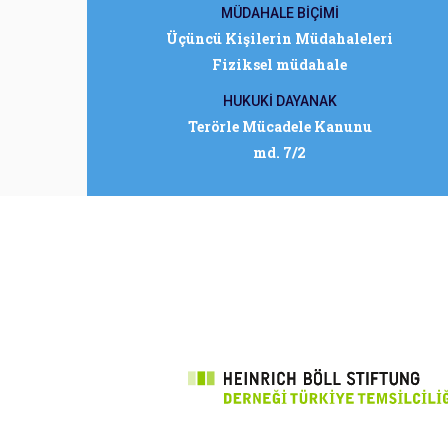
MÜDAHALE BİÇİMİ
Üçüncü Kişilerin Müdahaleleri
Fiziksel müdahale
HUKUKİ DAYANAK
Terörle Mücadele Kanunu
md. 7/2