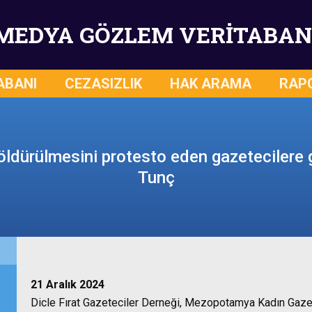
MEDYA GÖZLEM VERİTABAN
ABANI
CEZASIZLIK
HAK ARAMA
RAP
öldürülmesini protesto eden gazetecilere 
Tunç
21 Aralık 2024
Dicle Fırat Gazeteciler Derneği, Mezopotamya Kadın Gazete