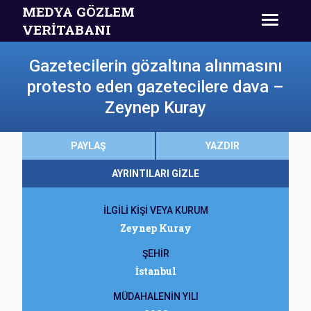
MEDYA GÖZLEM
VERİTABANI
Gazetecilerin gözaltına alınmasını
protesto eden gazetecilere dava –
Zeynep Kuray
PAYLAŞ
YAZDIR
AYRINTILARI GİZLE
İLGİLİ KİŞİ VEYA KURUM
Zeynep Kuray
ŞEHİR
İstanbul
MÜDAHALENİN YILI