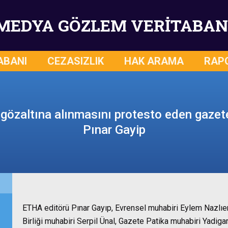
MEDYA GÖZLEM VERİTABAN
ABANI
CEZASIZLIK
HAK ARAMA
RAP
 gözaltına alınmasını protesto eden gazet
Pınar Gayip
ETHA editörü Pınar Gayıp, Evrensel muhabiri Eylem Nazlıer
Birliği muhabiri Serpil Ünal, Gazete Patika muhabiri Yadig