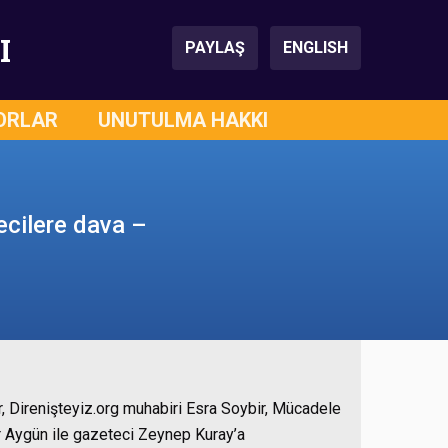
I
PAYLAŞ
ENGLISH
ORLAR
UNUTULMA HAKKI
ecilere dava –
, Direnişteyiz.org muhabiri Esra Soybir, Mücadele
ar Aygün ile gazeteci Zeynep Kuray’a