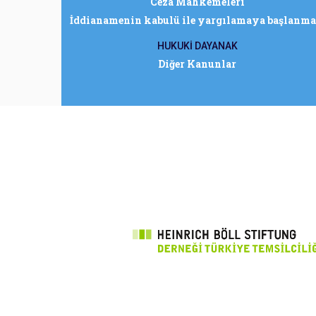
Ceza Mahkemeleri
İddianamenin kabulü ile yargılamaya başlanma
HUKUKİ DAYANAK
Diğer Kanunlar