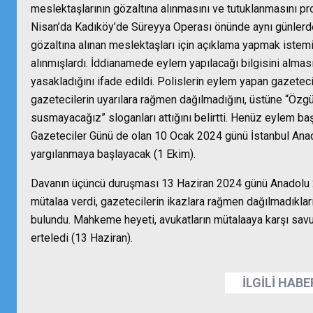
meslektaşlarının gözaltına alınmasını ve tutuklanmasını prot
Nisan’da Kadıköy’de Süreyya Operası önünde aynı günlerd
gözaltına alınan meslektaşları için açıklama yapmak iste
alınmışlardı.
İddianamede eylem yapılacağı bilgisini almas
yasakladığını ifade edildi. Polislerin eylem yapan gazetecil
gazetecilerin uyarılara rağmen dağılmadığını, üstüne “Özgü
susmayacağız” sloganları attığını belirtti. Henüz eylem ba
Gazeteciler Günü de olan 10 Ocak 2024 günü İstanbul An
yargılanmaya başlayacak
(1 Ekim).
Davanın üçüncü duruşması 13 Haziran 2024 günü Anadolu 
mütalaa verdi, gazetecilerin ikazlara rağmen dağılmadıkların
bulundu. Mahkeme heyeti, avukatların mütalaaya karşı savu
erteledi (13 Haziran).
İLGİLİ HAB