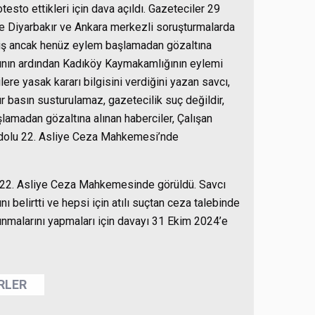
esto ettikleri için dava açıldı. Gazeteciler 29
e Diyarbakır ve Ankara merkezli soruşturmalarda
miş ancak henüz eylem başlamadan gözaltına
ının ardından Kadıköy Kaymakamlığının eylemi
ere yasak kararı bilgisini verdiğini yazan savcı,
r basın susturulamaz, gazetecilik suç değildir,
şlamadan gözaltına alınan haberciler,
Çalışan
adolu 22. Asliye Ceza Mahkemesi’nde
22. Asliye Ceza Mahkemesinde görüldü. Savcı
ı belirtti ve hepsi için atılı suçtan ceza talebinde
nmalarını yapmaları için davayı 31 Ekim 2024’e
ERLER