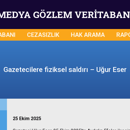
MEDYA GÖZLEM VERİTABAN
ABANI
CEZASIZLIK
HAK ARAMA
RAP
Gazetecilere fiziksel saldırı – Uğur Eser
25 Ekim 2025