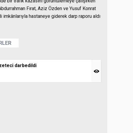
de bir trafik kazasını görüntülemeye çalışırken
a Abdurrahman Fırat, Aziz Özden ve Yusuf Konrat
ndi imkânlarıyla hastaneye giderek darp raporu aldı
ERLER
zeteci darbedildi