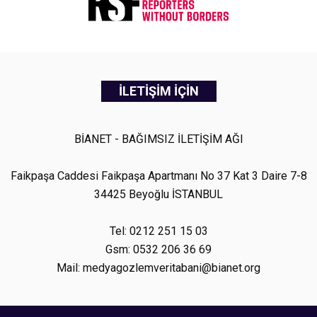
İLETİŞİM İÇİN
BİANET - BAĞIMSIZ İLETİŞİM AĞI
Faikpaşa Caddesi Faikpaşa Apartmanı No 37 Kat 3 Daire 7-8
34425 Beyoğlu İSTANBUL
Tel: 0212 251 15 03
Gsm: 0532 206 36 69
Mail: medyagozlemveritabani@bianet.org