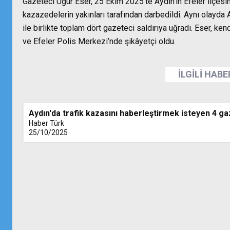
Gazeteci Uğur Eser, 25 Ekim 2025’te Aydın’ın Efeler ilçesin
kazazedelerin yakınları tarafından darbedildi. Aynı olayd
ile birlikte toplam dört gazeteci saldırıya uğradı. Eser, ke
ve Efeler Polis Merkezi’nde şikâyetçi oldu.
İLGİLİ HAB
Aydın'da trafik kazasını haberleştirmek isteyen 4 ga
Haber Türk
25/10/2025