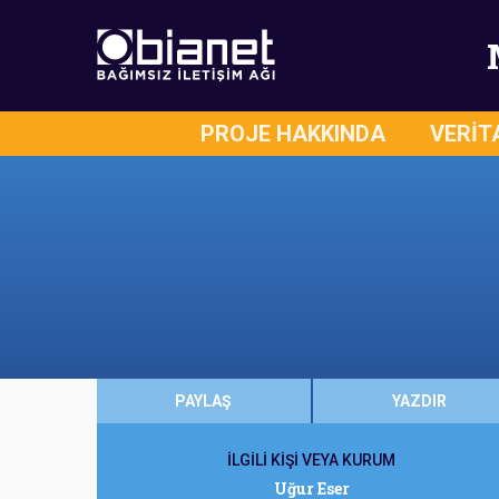
PROJE HAKKINDA
VERİT
PAYLAŞ
YAZDIR
İLGİLİ KİŞİ VEYA KURUM
Uğur Eser