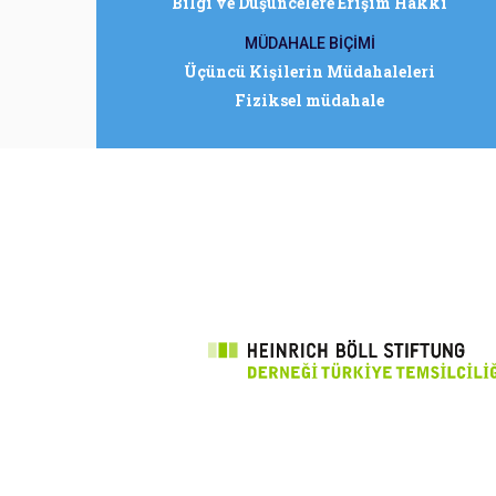
Bilgi ve Düşüncelere Erişim Hakkı
MÜDAHALE BİÇİMİ
Üçüncü Kişilerin Müdahaleleri
Fiziksel müdahale