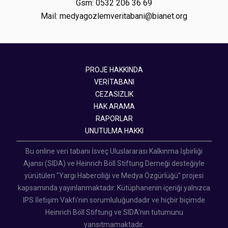
Gsm: 0532 206 36 69
Mail: medyagozlemveritabani@bianet.org
PROJE HAKKINDA
VERİTABANI
CEZASIZLIK
HAK ARAMA
RAPORLAR
UNUTULMA HAKKI
Bu online veri tabanı İsveç Uluslararası Kalkınma İşbirliği
Ajansı (SIDA) ve Heinrich Böll Stiftung Derneği desteğiyle
yürütülen "Yargı Haberciliği ve Medya Özgürlüğü" projesi
kapsamında yayınlanmaktadır. Kütüphanenin içeriği yalnızca
IPS İletişim Vakfı'nın sorumluluğundadır ve hiçbir biçimde
Heinrich Böll Stiftung ve SIDA'nın tutumunu
yansıtmamaktadır.