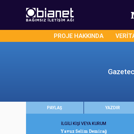
PROJE HAKKINDA
VERİT
Gazetec
PAYLAŞ
YAZDIR
İLGİLİ KİŞİ VEYA KURUM
Yavuz Selim Demirağ