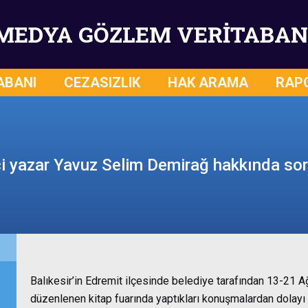
MEDYA GÖZLEM VERİTABAN
ABANI
CEZASIZLIK
HAK ARAMA
RAP
i yazar Yavuz Selim Demirağ hakkında so
Balıkesir’in Edremit ilçesinde belediye tarafından 13-21 A
düzenlenen kitap fuarında yaptıkları konuşmalardan dolayı 