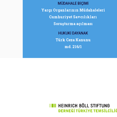
MÜDAHALE BİÇİMİ
Yargı Organlarının Müdahaleleri
Cumhuriyet Savcılıkları
Soruşturma açılması
HUKUKİ DAYANAK
Türk Ceza Kanunu
md. 216/1