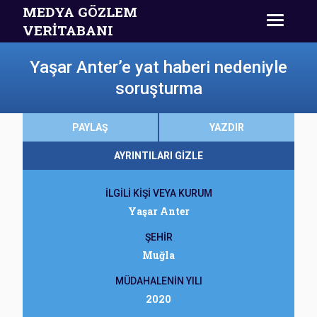
MEDYA GÖZLEM
VERİTABANI
Yaşar Anter’e yat haberi nedeniyle
soruşturma
PAYLAŞ
YAZDIR
AYRINTILARI GİZLE
İLGİLİ KİŞİ VEYA KURUM
Yaşar Anter
ŞEHİR
Muğla
MÜDAHALENİN YILI
2020