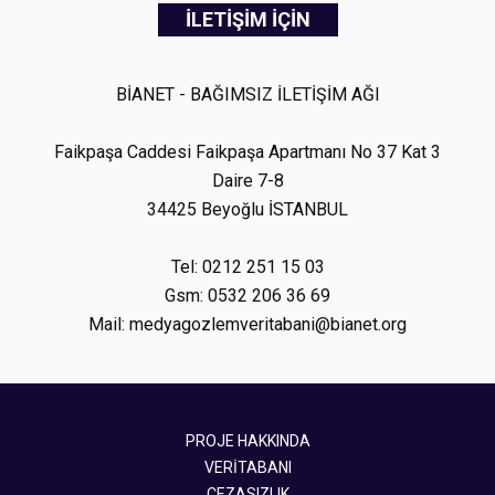
İLETİŞİM İÇİN
BİANET - BAĞIMSIZ İLETİŞİM AĞI
Faikpaşa Caddesi Faikpaşa Apartmanı No 37 Kat 3
Daire 7-8
34425 Beyoğlu İSTANBUL
Tel: 0212 251 15 03
Gsm: 0532 206 36 69
Mail: medyagozlemveritabani@bianet.org
PROJE HAKKINDA
VERİTABANI
CEZASIZLIK