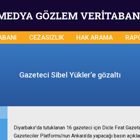
MEDYA GÖZLEM VERİTABAN
ABANI
CEZASIZLIK
HAK ARAMA
RAP
Gazeteci Sibel Yükler’e gözaltı
Diyarbakır’da tutuklanan 16 gazeteci için Dicle Fırat Gaz
Gazeteciler Platformu’nun Ankara’da yapacağı basın açıkla