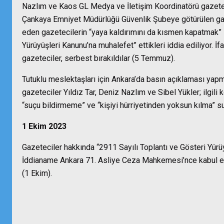
Nazlım ve Kaos GL Medya ve İletişim Koordinatörü gazeteci 
Çankaya Emniyet Müdürlüğü Güvenlik Şubeye götürülen gazet
eden gazetecilerin “yaya kaldırımını da kısmen kapatmak” s
Yürüyüşleri Kanunu’na muhalefet” ettikleri iddia ediliyor. 
gazeteciler, serbest bırakıldılar (5 Temmuz).
Tutuklu meslektaşları için Ankara’da basın açıklaması yapm
gazeteciler Yıldız Tar, Deniz Nazlım ve Sibel Yükler; ilgili k
“suçu bildirmeme” ve “kişiyi hürriyetinden yoksun kılma” 
1 Ekim 2023
Gazeteciler hakkında “2911 Sayılı Toplantı ve Gösteri Yürü
İddianame Ankara 71. Asliye Ceza Mahkemesi’nce kabul ed
(1 Ekim).