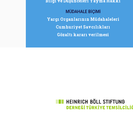
Bilgi ve Düşünceleri Yayma Hakkı
MÜDAHALE BİÇİMİ
Yargı Organlarının Müdahaleleri
Cumhuriyet Savcılıkları
Gözaltı kararı verilmesi