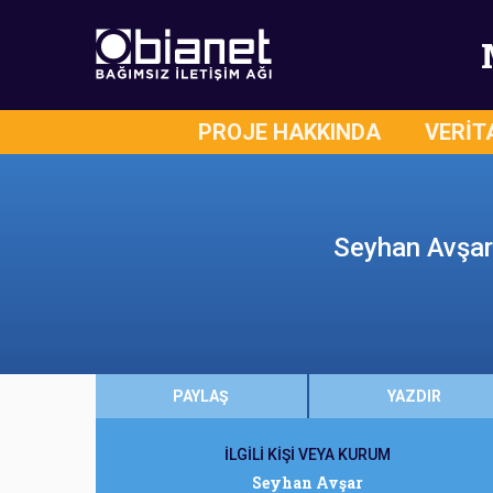
PROJE HAKKINDA
VERİT
Seyhan Avşar 
PAYLAŞ
YAZDIR
İLGİLİ KİŞİ VEYA KURUM
Seyhan Avşar