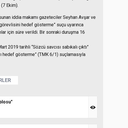
 (7 Ekim).
 sunan iddia makamı gazeteciler Seyhan Avşar ve
görevlisini hedef gösterme” suçu uyarınca
ar için süre verildi. Bir sonraki duruşma 16
t 2019 tarihli “Sözcü savcısı sabıkalı çıktı”
arı hedef gösterme” (TMK 6/1) suçlamasıyla
ERLER
blosu"