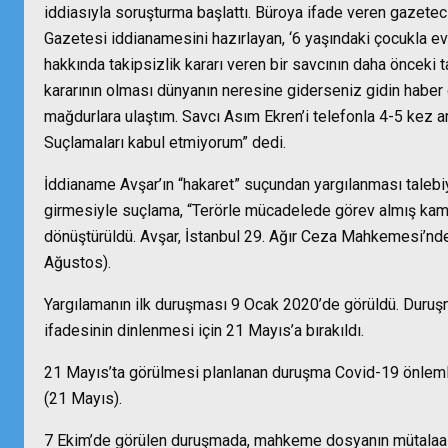
iddiasıyla soruşturma başlattı. Büroya ifade veren gazete
Gazetesi iddianamesini hazırlayan, ‘6 yaşındaki çocukla evle
hakkında takipsizlik kararı veren bir savcının daha öncek
kararının olması dünyanın neresine giderseniz gidin habe
mağdurlara ulaştım. Savcı Asım Ekren’i telefonla 4-5 ke
Suçlamaları kabul etmiyorum” dedi.
İddianame Avşar’ın “hakaret” suçundan yargılanması talebi
girmesiyle suçlama, “Terörle mücadelede görev almış kam
dönüştürüldü. Avşar, İstanbul 29. Ağır Ceza Mahkemesi’nde 
Ağustos).
Yargılamanın ilk duruşması 9 Ocak 2020’de görüldü. Duruş
ifadesinin dinlenmesi için 21 Mayıs’a bırakıldı.
21 Mayıs’ta görülmesi planlanan duruşma Covid-19 önlemle
(21 Mayıs).
7 Ekim’de görülen duruşmada, m
ahkeme dosyanın mütalaa h