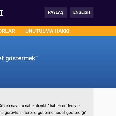
I
PAYLAŞ
ENGLISH
ORLAR
UNUTULMA HAKKI
def göstermek”
özcü savcısı sabıkalı çıktı” haberi nedeniyle
 görevlisini terör örgütlerine hedef gösterdiği”