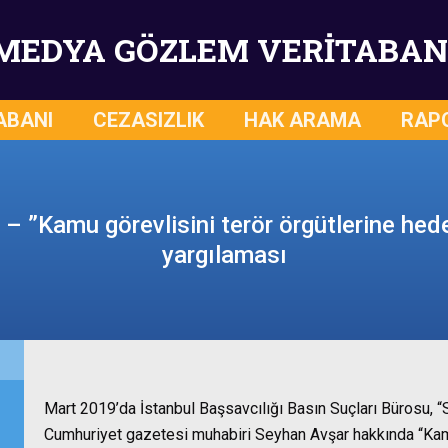
MEDYA GÖZLEM VERİTABAN
ABANI
CEZASIZLIK
HAK ARAMA
RAP
– ”Kamu görevlisini terör örgütlerine he
yargılaması
Mart 2019’da İstanbul Başsavcılığı Basın Suçları Bürosu, “S
Cumhuriyet gazetesi muhabiri Seyhan Avşar hakkında “Kamu