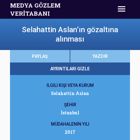
MEDYA GÖZLEM
VERİTABANI
Selahattin Aslan’ın gözaltına
alınması
PAYLAŞ
YAZDIR
AYRINTILARI GİZLE
İLGİLİ KİŞİ VEYA KURUM
Selahattin Aslan
ŞEHİR
İstanbul
MÜDAHALENİN YILI
2017