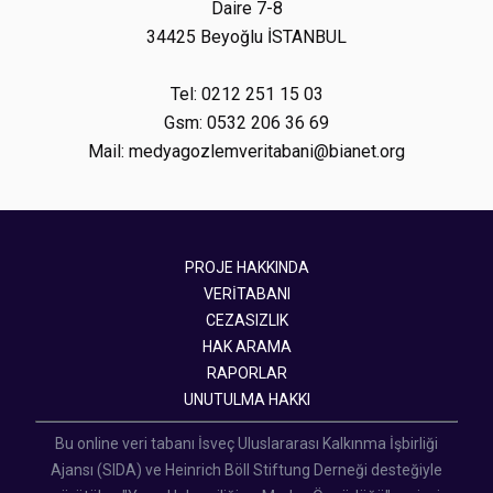
Daire 7-8
34425 Beyoğlu İSTANBUL
Tel: 0212 251 15 03
Gsm: 0532 206 36 69
Mail: medyagozlemveritabani@bianet.org
PROJE HAKKINDA
VERİTABANI
CEZASIZLIK
HAK ARAMA
RAPORLAR
UNUTULMA HAKKI
Bu online veri tabanı İsveç Uluslararası Kalkınma İşbirliği
Ajansı (SIDA) ve Heinrich Böll Stiftung Derneği desteğiyle