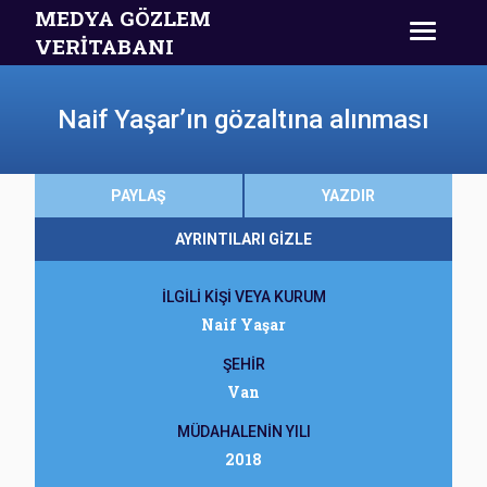
MEDYA GÖZLEM
VERİTABANI
Naif Yaşar’ın gözaltına alınması
PAYLAŞ
YAZDIR
AYRINTILARI GİZLE
İLGİLİ KİŞİ VEYA KURUM
Naif Yaşar
ŞEHİR
Van
MÜDAHALENİN YILI
2018