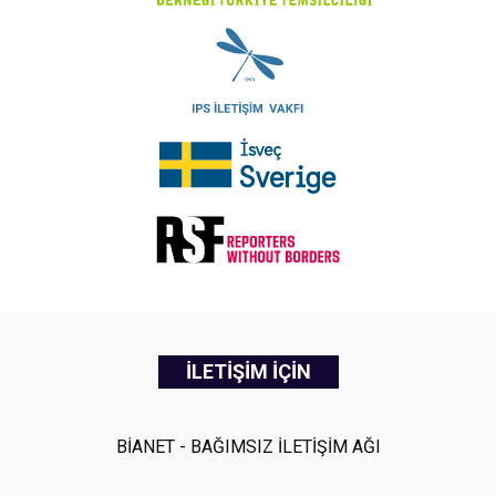
İLETİŞİM İÇİN
BİANET - BAĞIMSIZ İLETİŞİM AĞI