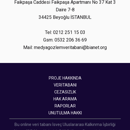
Faikpaşa Caddesi Faikpaşa Apartmanı No 37 Kat 3
Daire 7-8
34425 Beyoğlu İSTANBUL
Tel: 0212 251 15 03
Gsm: 0532 206 36 69
Mail: medyagozlemveritabani@bianet.org
PROJE HAKKINDA
VERİTABANI
CEZASIZLIK
HAK ARAMA
RAPORLAR
UNUTULMA HAKKI
Bu online veri tabanı İsveç Uluslararası Kalkınma İşbirliği