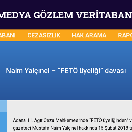
MEDYA GÖZLEM VERİTABAN
ABANI
CEZASIZLIK
HAK ARAMA
RAP
Naim Yalçınel – “FETÖ üyeliği” davası
Adana 11. Ağır Ceza Mahkemesi’nde “FETÖ üyeliğinden” ve 
gazeteci Mustafa Naim Yalçınel hakkında 16 Şubat 2018 tari