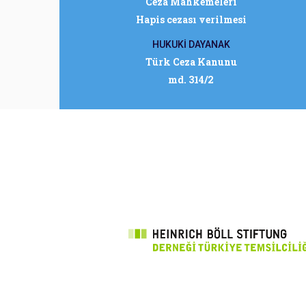
Ceza Mahkemeleri
Hapis cezası verilmesi
HUKUKİ DAYANAK
Türk Ceza Kanunu
md. 314/2