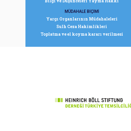
Bilgi ve Düşünceleri Yayma Hakkı
MÜDAHALE BİÇİMİ
Yargı Organlarının Müdahaleleri
Sulh Ceza Hakimlikleri
Toplatma ve el koyma kararı verilmesi