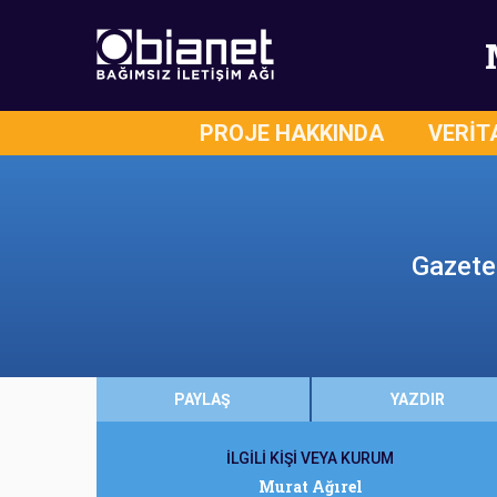
PROJE HAKKINDA
VERİT
Gazetec
PAYLAŞ
YAZDIR
İLGİLİ KİŞİ VEYA KURUM
Murat Ağırel