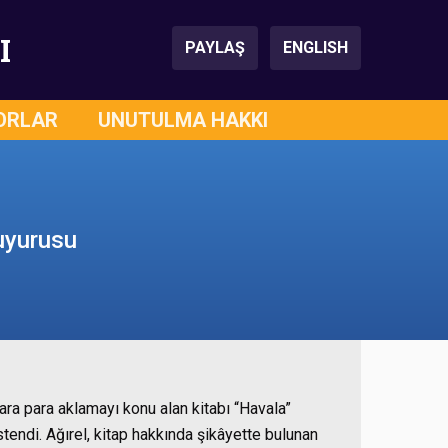
I
PAYLAŞ
ENGLISH
ORLAR
UNUTULMA HAKKI
duyurusu
kara para aklamayı konu alan kitabı “Havala”
tendi. Ağırel, kitap hakkında şikâyette bulunan