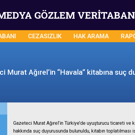
MEDYA GÖZLEM VERİTABAN
ABANI
CEZASIZLIK
HAK ARAMA
RAP
i Murat Ağırel’in “Havala” kitabına suç 
Gazeteci Murat Ağırel’in Türkiye’de uyuşturucu ticareti ve 
hakkında suç duyurusunda bulunuldu, kitabın toplatılması is