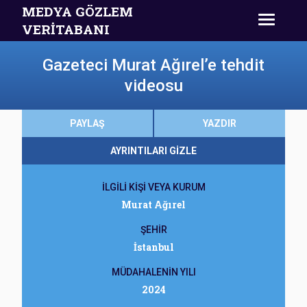
MEDYA GÖZLEM
VERİTABANI
Gazeteci Murat Ağırel’e tehdit
videosu
PAYLAŞ
YAZDIR
AYRINTILARI GİZLE
İLGİLİ KİŞİ VEYA KURUM
Murat Ağırel
ŞEHİR
İstanbul
MÜDAHALENİN YILI
2024