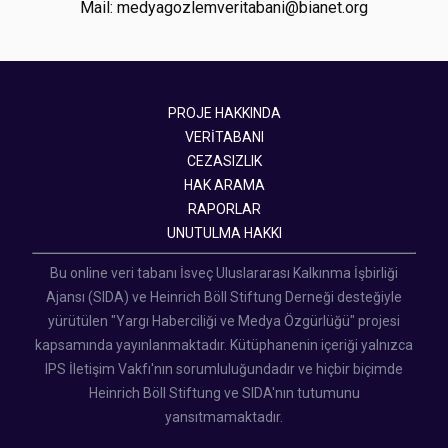
Mail: medyagozlemveritabani@bianet.org
PROJE HAKKINDA
VERİTABANI
CEZASIZLIK
HAK ARAMA
RAPORLAR
UNUTULMA HAKKI
Bu online veri tabanı İsveç Uluslararası Kalkınma İşbirliği
Ajansı (SIDA) ve Heinrich Böll Stiftung Derneği desteğiyle
yürütülen "Yargı Haberciliği ve Medya Özgürlüğü" projesi
kapsamında yayınlanmaktadır. Kütüphanenin içeriği yalnızca
IPS İletişim Vakfı'nın sorumluluğundadır ve hiçbir biçimde
Heinrich Böll Stiftung ve SIDA'nın tutumunu
yansıtmamaktadır.