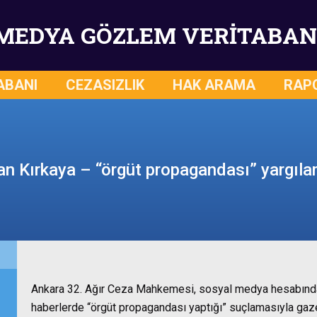
MEDYA GÖZLEM VERİTABAN
ABANI
CEZASIZLIK
HAK ARAMA
RAP
n Kırkaya – “örgüt propagandası” yargıl
Ankara 32. Ağır Ceza Mahkemesi, sosyal medya hesabından
haberlerde “örgüt propagandası yaptığı” suçlamasıyla gaze