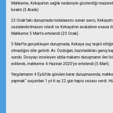
Mahkeme, Kırkaya’nın sağlık nedeniyle gösterdiği mazeret
bıraktı (5 Aralık)
23 Ocak’taki duruşmada mütalaasını sunan savcı, Kırkaya’
cezalandırılmasını istedi ve Kırkaya’nın avukatının esasa ili
Mahkeme 5 Mart’a ertelendi (23 Ocak).
5 Mart’ta gerçekleşen duruşmada, Kırkaya suç teşkil ettiğin
olmadığını dile getirdi. Av. Özdoğan, hazırladıkları geni
sundu. Dosyayı inceleyen iddia makamı duruşmanın ileri bir 
edilerek, mahkeme 4 Haziran 2020’ye ertelendi (5 Mart).
Yargılamanın 4 Eylül’de görülen karar duruşmasında, mahk
yapmak” suçundan 1 yıl 6 ay 22 gün hapis cezası verdi. Hük