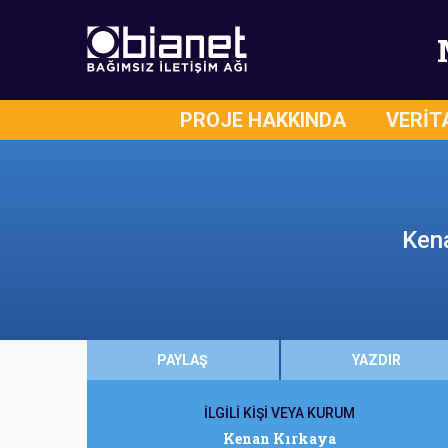
PROJE HAKKINDA
VERİT
Kena
PAYLAŞ
YAZDIR
İLGİLİ KİŞİ VEYA KURUM
Kenan Kırkaya