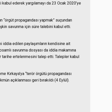
i kabul ederek yargılamayı da 23 Ocak 2020’ye
nın “örgüt propagandası yapmak” suçundan
şkin savunma için süre talebini kabul etti.
i iddia edilen paylaşımların kendisine ait
ş kapsamlı savunma dosyası da iddia makamına
tarihe ertelenmesini talep etti. Talepler kabul
eme Kırkaya’ya “terör örgütü propagandası
mün açıklanması geri bırakıldı (4 Eylül).