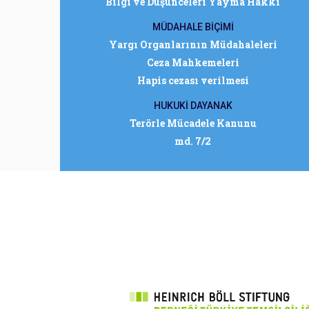
Bilgi ve Düşünceleri Yayma Hakkı
MÜDAHALE BİÇİMİ
Yargı Organlarının Müdahaleleri
Ceza Mahkemeleri
Hapis cezası verilmesi
HUKUKİ DAYANAK
Terörle Mücadele Kanunu
md. 7/2